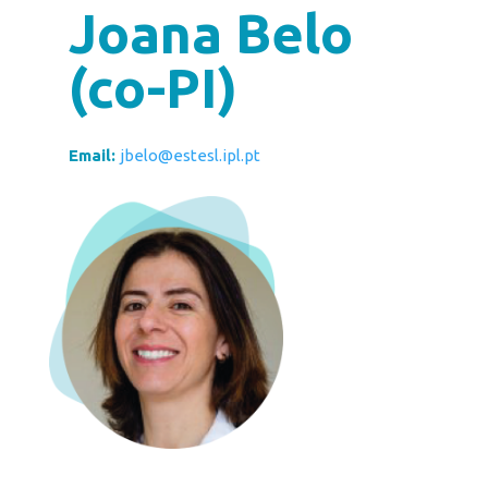
Joana Belo
(co-PI)
Email:
jbelo@estesl.ipl.pt