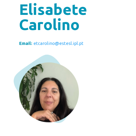
Elisabete
Carolino
Email:
etcarolino@estesl.ipl.pt